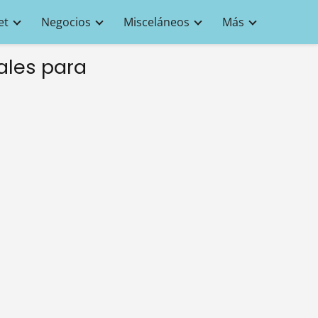
et
Negocios
Misceláneos
Más
ales para