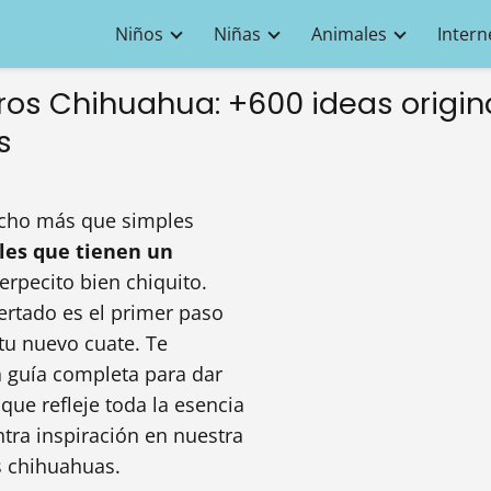
Niños
Niñas
Animales
Intern
os Chihuahua: +600 ideas origin
s
cho más que simples
les que tienen un
rpecito bien chiquito.
rtado es el primer paso
tu nuevo cuate. Te
a guía completa para dar
que refleje toda la esencia
tra inspiración en nuestra
s chihuahuas.