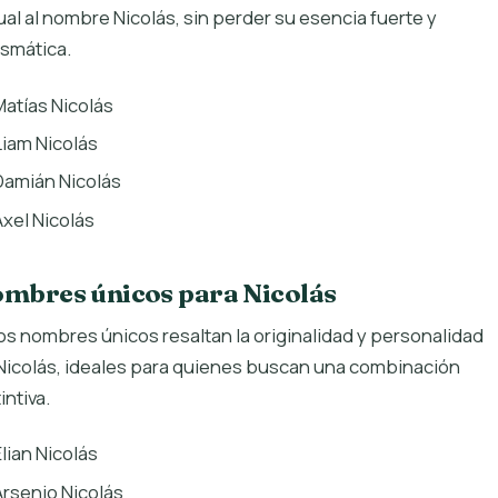
ual al nombre Nicolás, sin perder su esencia fuerte y
ismática.
Matías Nicolás
Liam Nicolás
Damián Nicolás
Axel Nicolás
mbres únicos para Nicolás
os nombres únicos resaltan la originalidad y personalidad
Nicolás, ideales para quienes buscan una combinación
intiva.
Elian Nicolás
Arsenio Nicolás