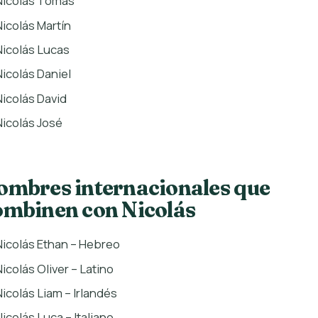
Nicolás Tomás
Nicolás Martín
Nicolás Lucas
Nicolás Daniel
Nicolás David
Nicolás José
ombres internacionales que
ombinen con Nicolás
Nicolás Ethan – Hebreo
Nicolás Oliver – Latino
Nicolás Liam – Irlandés
Nicolás Luca – Italiano