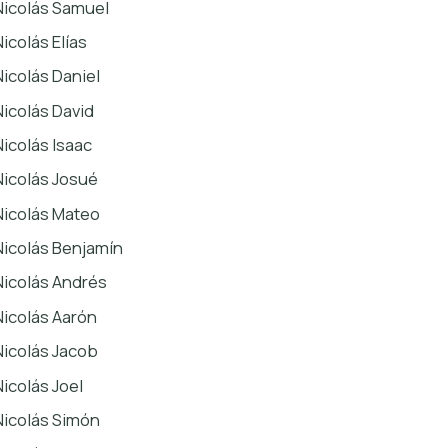
Nicolás Samuel
Nicolás Elías
Nicolás Daniel
Nicolás David
Nicolás Isaac
Nicolás Josué
Nicolás Mateo
Nicolás Benjamín
Nicolás Andrés
Nicolás Aarón
Nicolás Jacob
Nicolás Joel
Nicolás Simón