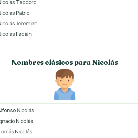
Nicolás Teodoro
Nicolás Pablo
Nicolás Jeremiah
Nicolás Fabián
Nombres clásicos para Nicolás
Alfonso Nicolás
Ignacio Nicolás
Tomás Nicolás