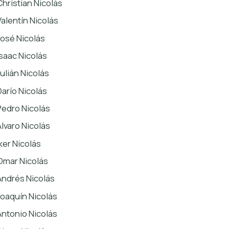
Christian Nicolás
Valentín Nicolás
José Nicolás
Isaac Nicolás
Julián Nicolás
Darío Nicolás
Pedro Nicolás
Álvaro Nicolás
Iker Nicolás
Omar Nicolás
Andrés Nicolás
Joaquín Nicolás
Antonio Nicolás