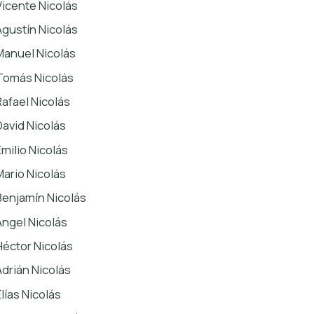
Vicente Nicolás
Agustín Nicolás
Manuel Nicolás
Tomás Nicolás
Rafael Nicolás
David Nicolás
Emilio Nicolás
Mario Nicolás
Benjamín Nicolás
Ángel Nicolás
Héctor Nicolás
Adrián Nicolás
Elías Nicolás