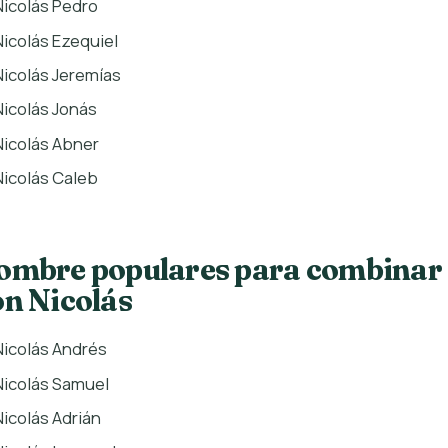
Nicolás Pedro
Nicolás Ezequiel
Nicolás Jeremías
Nicolás Jonás
Nicolás Abner
Nicolás Caleb
ombre populares para combinar
on Nicolás
Nicolás Andrés
Nicolás Samuel
Nicolás Adrián