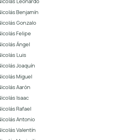
Nicolás Leonardo
Nicolás Benjamín
Nicolás Gonzalo
Nicolás Felipe
Nicolás Ángel
Nicolás Luis
Nicolás Joaquín
Nicolás Miguel
Nicolás Aarón
Nicolás Isaac
Nicolás Rafael
Nicolás Antonio
Nicolás Valentín