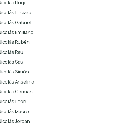
Nicolás Hugo
Nicolás Luciano
Nicolás Gabriel
Nicolás Emiliano
Nicolás Rubén
Nicolás Raúl
Nicolás Saúl
Nicolás Simón
Nicolás Anselmo
Nicolás Germán
Nicolás León
Nicolás Mauro
Nicolás Jordan