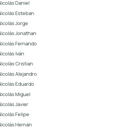
Nicolás Daniel
Nicolás Esteban
Nicolás Jorge
Nicolás Jonathan
Nicolás Fernando
Nicolás Iván
Nicolás Cristian
Nicolás Alejandro
Nicolás Eduardo
Nicolás Miguel
Nicolás Javier
Nicolás Felipe
Nicolás Hernán