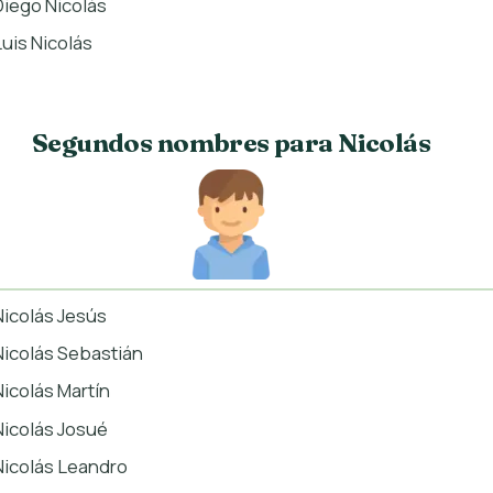
Diego Nicolás
Luis Nicolás
Segundos nombres para Nicolás
Nicolás Jesús
Nicolás Sebastián
Nicolás Martín
Nicolás Josué
Nicolás Leandro