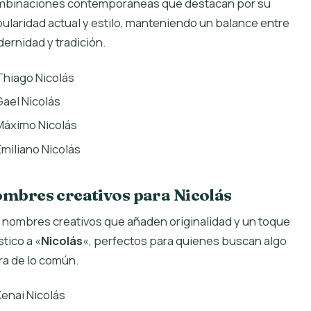
binaciones contemporáneas que destacan por su
ularidad actual y estilo, manteniendo un balance entre
ernidad y tradición.
Thiago Nicolás
Gael Nicolás
Máximo Nicolás
Emiliano Nicolás
mbres creativos para Nicolás
 nombres creativos que añaden originalidad y un toque
stico a «
Nicolás
«, perfectos para quienes buscan algo
ra de lo común.
Kenai Nicolás