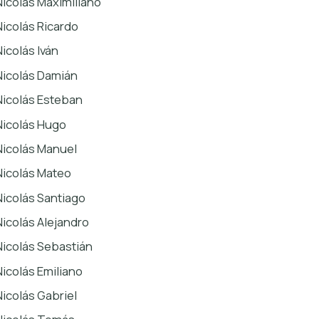
Nicolás Maximiliano
Nicolás Ricardo
Nicolás Iván
Nicolás Damián
Nicolás Esteban
Nicolás Hugo
Nicolás Manuel
Nicolás Mateo
Nicolás Santiago
Nicolás Alejandro
Nicolás Sebastián
Nicolás Emiliano
Nicolás Gabriel