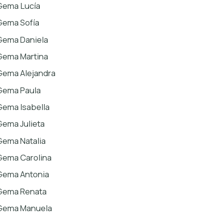
Gema Lucía
Gema Sofía
Gema Daniela
Gema Martina
Gema Alejandra
Gema Paula
Gema Isabella
Gema Julieta
Gema Natalia
Gema Carolina
Gema Antonia
Gema Renata
Gema Manuela