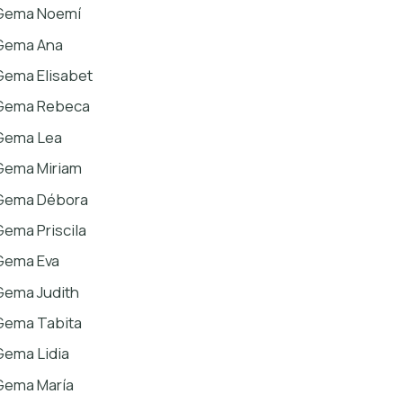
Gema Noemí
Gema Ana
Gema Elisabet
Gema Rebeca
Gema Lea
Gema Miriam
Gema Débora
Gema Priscila
Gema Eva
Gema Judith
Gema Tabita
Gema Lidia
Gema María