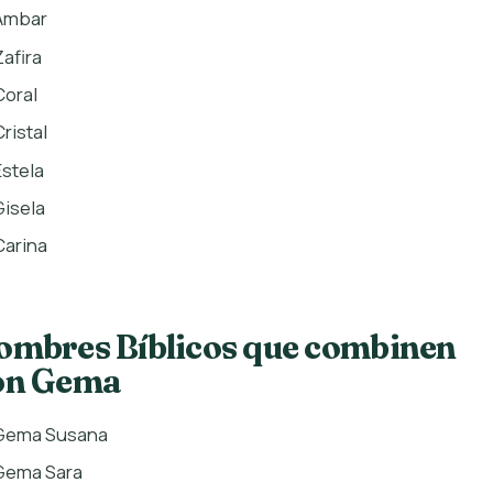
Ámbar
Zafira
Coral
Cristal
Estela
Gisela
Carina
ombres Bíblicos que combinen
on Gema
Gema Susana
Gema Sara