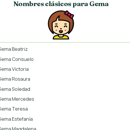
Nombres clásicos para Gema
Gema Beatriz
Gema Consuelo
Gema Victoria
Gema Rosaura
Gema Soledad
Gema Mercedes
Gema Teresa
Gema Estefanía
Gema Magdalena