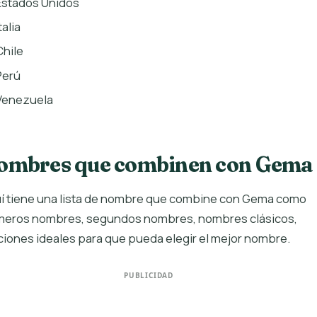
Estados Unidos
talia
Chile
Perú
Venezuela
ombres que combinen con Gema
í tiene una lista de nombre que combine con Gema como
meros nombres, segundos nombres, nombres clásicos,
iones ideales para que pueda elegir el mejor nombre.
PUBLICIDAD