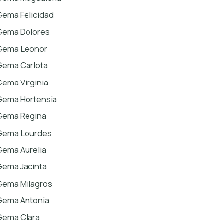
Gema Felicidad
Gema Dolores
Gema Leonor
Gema Carlota
Gema Virginia
Gema Hortensia
Gema Regina
Gema Lourdes
Gema Aurelia
Gema Jacinta
Gema Milagros
Gema Antonia
Gema Clara