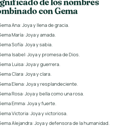
ignificado de los nombres
ombinado con Gema
Gema Ana: Joya y llena de gracia.
Gema María: Joya y amada.
Gema Sofía: Joya y sabia.
Gema Isabel: Joya y promesa de Dios.
Gema Luisa: Joya y guerrera.
Gema Clara: Joya y clara.
Gema Elena: Joya y resplandeciente.
Gema Rosa: Joya y bella como una rosa.
Gema Emma: Joya y fuerte.
Gema Victoria: Joya y victoriosa.
Gema Alejandra: Joya y defensora de la humanidad.