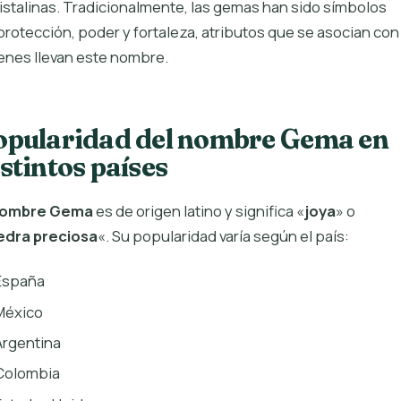
ristalinas. Tradicionalmente, las gemas han sido símbolos
protección, poder y fortaleza, atributos que se asocian con
enes llevan este nombre.
opularidad del nombre Gema en
stintos países
ombre Gema
es de origen latino y significa «
joya
» o
edra preciosa
«. Su popularidad varía según el país:
España
México
Argentina
Colombia