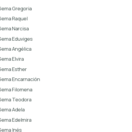
Gema Gregoria
Gema Raquel
Gema Narcisa
Gema Eduviges
Gema Angélica
Gema Elvira
Gema Esther
Gema Encarnación
Gema Filomena
Gema Teodora
Gema Adela
Gema Edelmira
Gema Inés