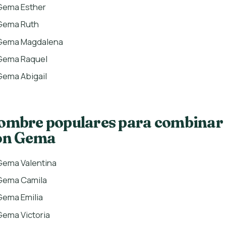
Gema Esther
Gema Ruth
Gema Magdalena
Gema Raquel
Gema Abigail
ombre populares para combinar
on Gema
Gema Valentina
Gema Camila
Gema Emilia
Gema Victoria