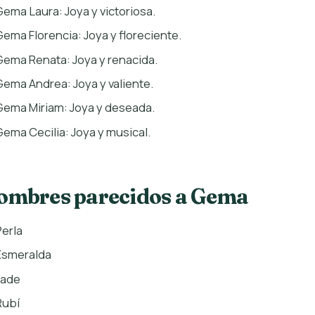
Gema Laura: Joya y victoriosa.
Gema Florencia: Joya y floreciente.
Gema Renata: Joya y renacida.
Gema Andrea: Joya y valiente.
Gema Miriam: Joya y deseada.
Gema Cecilia: Joya y musical.
ombres parecidos a Gema
Perla
Esmeralda
Jade
Rubí