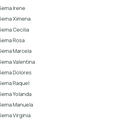
Gema Irene
Gema Ximena
Gema Cecilia
Gema Rosa
Gema Marcela
Gema Valentina
Gema Dolores
Gema Raquel
Gema Yolanda
Gema Manuela
Gema Virginia