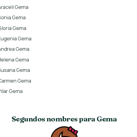
Araceli Gema
Sonia Gema
Gloria Gema
Eugenia Gema
Andrea Gema
Helena Gema
Susana Gema
Carmen Gema
Pilar Gema
Segundos nombres para Gema