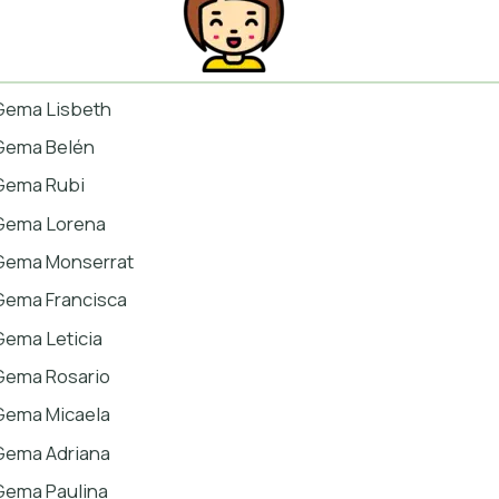
Gema Lisbeth
Gema Belén
Gema Rubi
Gema Lorena
Gema Monserrat
Gema Francisca
Gema Leticia
Gema Rosario
Gema Micaela
Gema Adriana
Gema Paulina