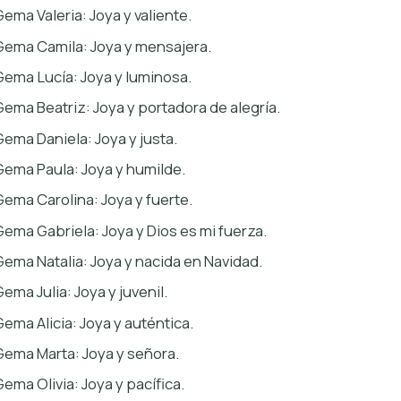
Gema Valeria: Joya y valiente.
Gema Camila: Joya y mensajera.
Gema Lucía: Joya y luminosa.
Gema Beatriz: Joya y portadora de alegría.
Gema Daniela: Joya y justa.
Gema Paula: Joya y humilde.
Gema Carolina: Joya y fuerte.
Gema Gabriela: Joya y Dios es mi fuerza.
Gema Natalia: Joya y nacida en Navidad.
Gema Julia: Joya y juvenil.
Gema Alicia: Joya y auténtica.
Gema Marta: Joya y señora.
Gema Olivia: Joya y pacífica.