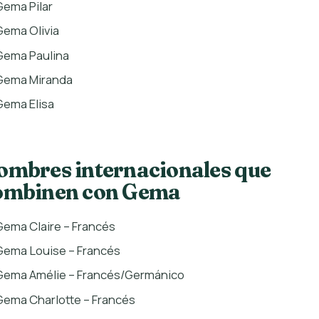
Gema Pilar
Gema Olivia
Gema Paulina
Gema Miranda
Gema Elisa
ombres internacionales que
ombinen con Gema
Gema Claire – Francés
Gema Louise – Francés
Gema Amélie – Francés/Germánico
Gema Charlotte – Francés