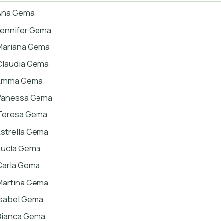
Ana Gema
Jennifer Gema
Mariana Gema
Claudia Gema
Emma Gema
Vanessa Gema
Teresa Gema
Estrella Gema
Lucía Gema
Carla Gema
Martina Gema
Isabel Gema
Bianca Gema