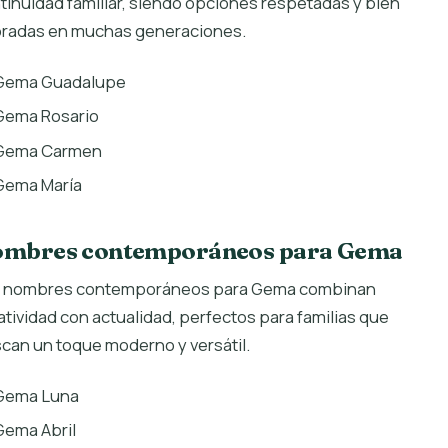
tinuidad familiar, siendo opciones respetadas y bien
oradas en muchas generaciones.
Gema Guadalupe
Gema Rosario
Gema Carmen
Gema María
mbres contemporáneos para Gema
 nombres contemporáneos para Gema combinan
atividad con actualidad, perfectos para familias que
can un toque moderno y versátil.
Gema Luna
Gema Abril