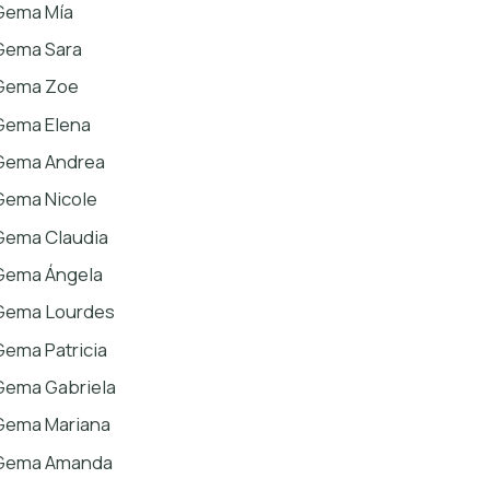
Gema Mía
Gema Sara
Gema Zoe
Gema Elena
Gema Andrea
Gema Nicole
Gema Claudia
Gema Ángela
Gema Lourdes
Gema Patricia
Gema Gabriela
Gema Mariana
Gema Amanda