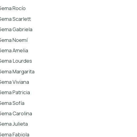
Gema Rocío
Gema Scarlett
Gema Gabriela
Gema Noemí
Gema Amelia
Gema Lourdes
Gema Margarita
Gema Viviana
Gema Patricia
Gema Sofía
Gema Carolina
Gema Julieta
Gema Fabiola