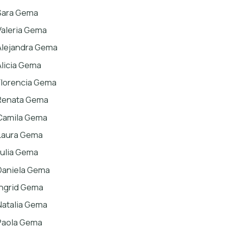
Sara Gema
Valeria Gema
Alejandra Gema
Alicia Gema
Florencia Gema
Renata Gema
Camila Gema
Laura Gema
Julia Gema
Daniela Gema
Ingrid Gema
Natalia Gema
Paola Gema