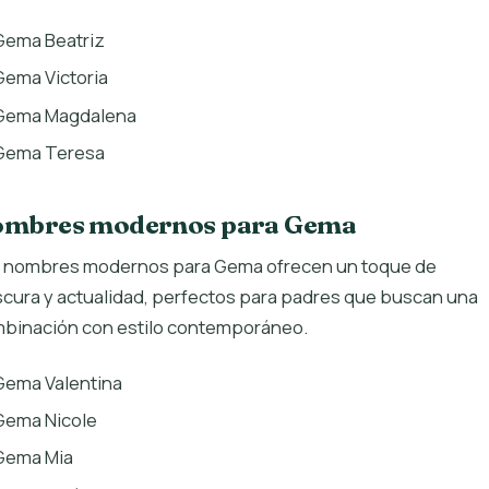
Gema Beatriz
Gema Victoria
Gema Magdalena
Gema Teresa
mbres modernos para Gema
 nombres modernos para Gema ofrecen un toque de
scura y actualidad, perfectos para padres que buscan una
binación con estilo contemporáneo.
Gema Valentina
Gema Nicole
Gema Mia