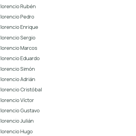
Florencio Rubén
Florencio Pedro
Florencio Enrique
Florencio Sergio
Florencio Marcos
Florencio Eduardo
Florencio Simón
Florencio Adrián
Florencio Cristóbal
Florencio Víctor
Florencio Gustavo
Florencio Julián
Florencio Hugo