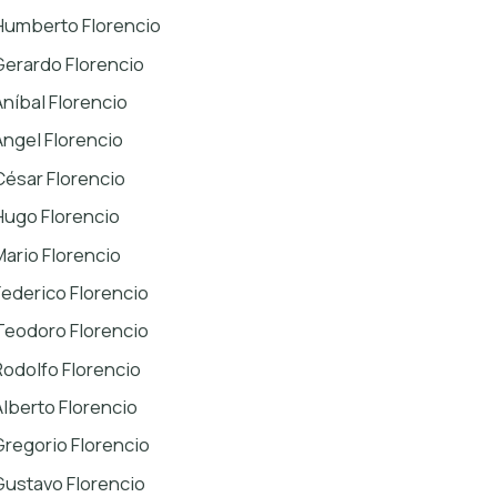
Humberto Florencio
Gerardo Florencio
Aníbal Florencio
Ángel Florencio
César Florencio
Hugo Florencio
Mario Florencio
Federico Florencio
Teodoro Florencio
Rodolfo Florencio
Alberto Florencio
Gregorio Florencio
Gustavo Florencio