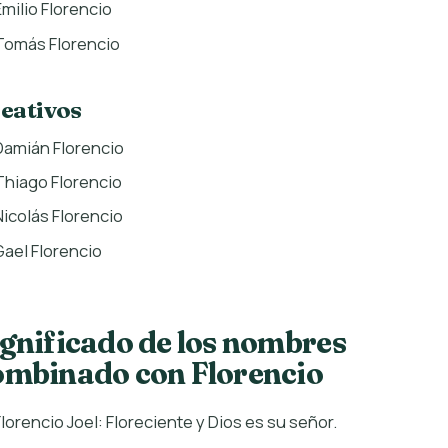
Emilio Florencio
Tomás Florencio
eativos
Damián Florencio
Thiago Florencio
Nicolás Florencio
Gael Florencio
ignificado de los nombres
ombinado con Florencio
Florencio Joel: Floreciente y Dios es su señor.