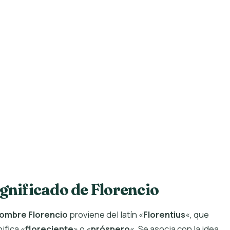
ignificado de Florencio
ombre Florencio
proviene del latín «
Florentius
«, que
ifica «
floreciente
» o «
próspero
«. Se asocia con la idea