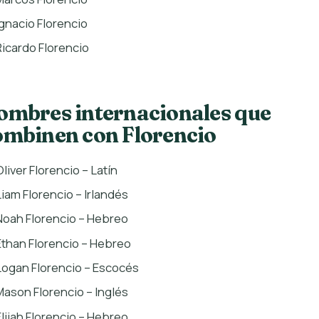
Ignacio Florencio
Ricardo Florencio
ombres internacionales que
ombinen con Florencio
Oliver Florencio – Latín
Liam Florencio – Irlandés
Noah Florencio – Hebreo
Ethan Florencio – Hebreo
Logan Florencio – Escocés
Mason Florencio – Inglés
Elijah Florencio – Hebreo