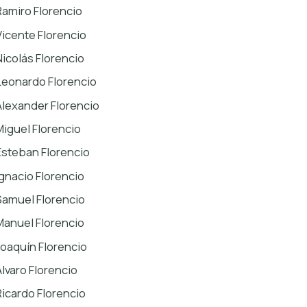
Ramiro Florencio
Vicente Florencio
Nicolás Florencio
Leonardo Florencio
Alexander Florencio
Miguel Florencio
Esteban Florencio
Ignacio Florencio
Samuel Florencio
Manuel Florencio
Joaquín Florencio
Álvaro Florencio
Ricardo Florencio