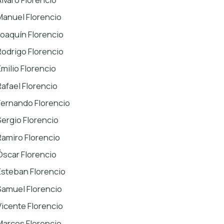
Manuel Florencio
Joaquín Florencio
Rodrigo Florencio
Emilio Florencio
Rafael Florencio
Fernando Florencio
Sergio Florencio
Ramiro Florencio
Óscar Florencio
Esteban Florencio
Samuel Florencio
Vicente Florencio
Marcos Florencio