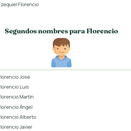
Ezequiel Florencio
Segundos nombres para Florencio
Florencio José
Florencio Luis
Florencio Martín
Florencio Ángel
Florencio Alberto
Florencio Javier