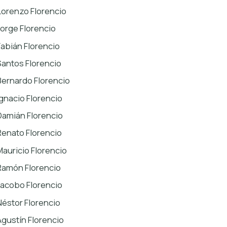
Lorenzo Florencio
Jorge Florencio
Fabián Florencio
Santos Florencio
Bernardo Florencio
Ignacio Florencio
Damián Florencio
Renato Florencio
Mauricio Florencio
Ramón Florencio
Jacobo Florencio
Néstor Florencio
Agustín Florencio