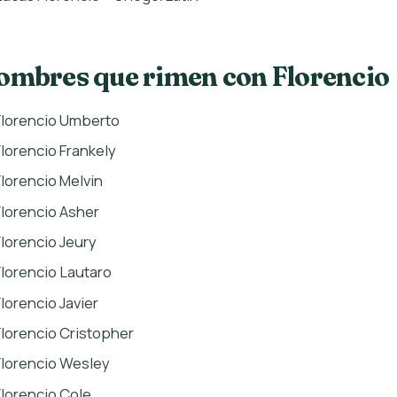
ombres que rimen con Florencio
Florencio Umberto
Florencio Frankely
Florencio Melvin
Florencio Asher
Florencio Jeury
Florencio Lautaro
Florencio Javier
Florencio Cristopher
Florencio Wesley
Florencio Cole