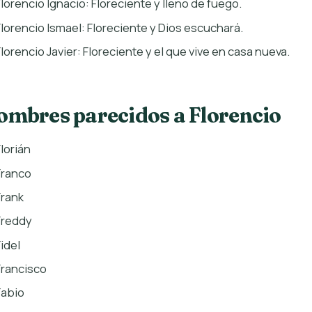
Florencio Ignacio: Floreciente y lleno de fuego.
Florencio Ismael: Floreciente y Dios escuchará.
Florencio Javier: Floreciente y el que vive en casa nueva.
ombres parecidos a Florencio
Florián
Franco
Frank
Freddy
Fidel
Francisco
Fabio