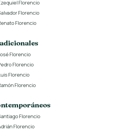
Ezequiel Florencio
Salvador Florencio
Renato Florencio
adicionales
José Florencio
Pedro Florencio
Luis Florencio
Ramón Florencio
ontemporáneos
Santiago Florencio
Adrián Florencio