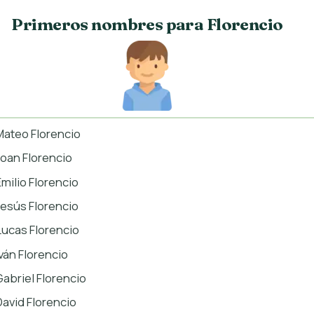
Primeros nombres para Florencio
Mateo Florencio
Joan Florencio
Emilio Florencio
Jesús Florencio
Lucas Florencio
Iván Florencio
Gabriel Florencio
David Florencio