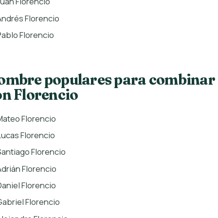
Juan Florencio
Andrés Florencio
Pablo Florencio
ombre populares para combinar
on Florencio
Mateo Florencio
Lucas Florencio
Santiago Florencio
Adrián Florencio
Daniel Florencio
Gabriel Florencio