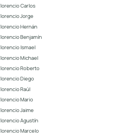
Florencio Carlos
Florencio Jorge
Florencio Hernán
Florencio Benjamín
Florencio Ismael
Florencio Michael
Florencio Roberto
Florencio Diego
Florencio Raúl
Florencio Mario
Florencio Jaime
Florencio Agustín
Florencio Marcelo