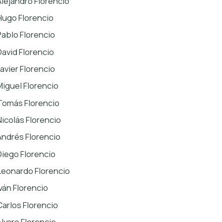
Alejandro Florencio
Hugo Florencio
Pablo Florencio
David Florencio
Javier Florencio
Miguel Florencio
Tomás Florencio
Nicolás Florencio
Andrés Florencio
Diego Florencio
Leonardo Florencio
Iván Florencio
Carlos Florencio
Álvaro Florencio