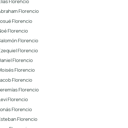
Elías Florencio
Abraham Florencio
Josué Florencio
Noé Florencio
Salomón Florencio
Ezequiel Florencio
Daniel Florencio
Moisés Florencio
Jacob Florencio
Jeremías Florencio
Levi Florencio
Jonás Florencio
Esteban Florencio