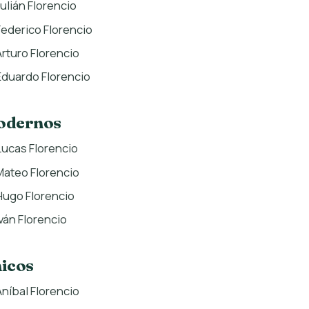
Julián Florencio
Federico Florencio
Arturo Florencio
Eduardo Florencio
odernos
Lucas Florencio
Mateo Florencio
Hugo Florencio
Iván Florencio
icos
Aníbal Florencio