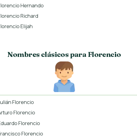
Florencio Hernando
Florencio Richard
Florencio Elijah
Nombres clásicos para Florencio
Julián Florencio
Arturo Florencio
Eduardo Florencio
Francisco Florencio