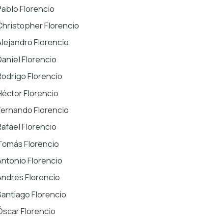
Pablo Florencio
Christopher Florencio
Alejandro Florencio
Daniel Florencio
Rodrigo Florencio
Héctor Florencio
Fernando Florencio
Rafael Florencio
Tomás Florencio
Antonio Florencio
Andrés Florencio
Santiago Florencio
Óscar Florencio