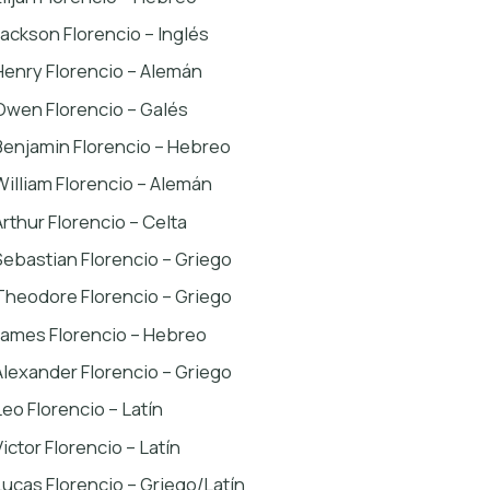
Jackson Florencio – Inglés
Henry Florencio – Alemán
Owen Florencio – Galés
Benjamin Florencio – Hebreo
William Florencio – Alemán
Arthur Florencio – Celta
Sebastian Florencio – Griego
Theodore Florencio – Griego
James Florencio – Hebreo
Alexander Florencio – Griego
Leo Florencio – Latín
Victor Florencio – Latín
Lucas Florencio – Griego/Latín