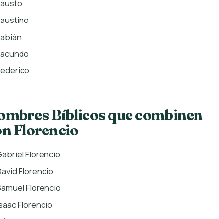
Fausto
Faustino
Fabián
Facundo
Federico
ombres Bíblicos que combinen
on Florencio
Gabriel Florencio
David Florencio
Samuel Florencio
Isaac Florencio