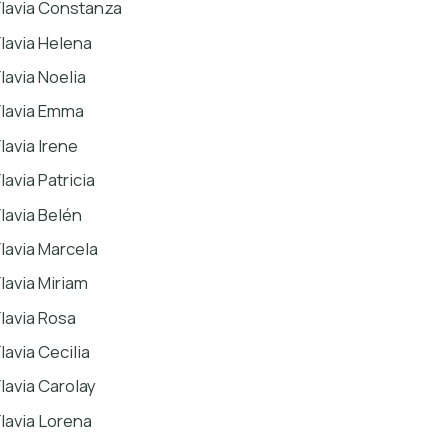
Flavia Constanza
Flavia Helena
Flavia Noelia
Flavia Emma
lavia Irene
lavia Patricia
Flavia Belén
Flavia Marcela
Flavia Miriam
Flavia Rosa
lavia Cecilia
Flavia Carolay
Flavia Lorena