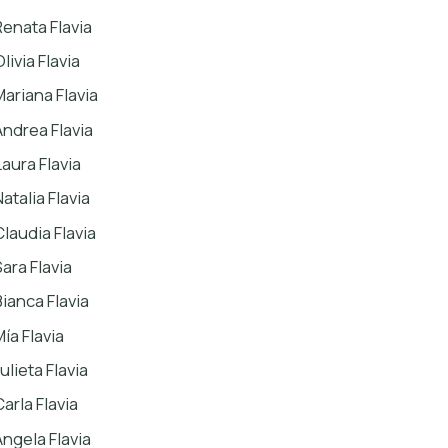
Renata Flavia
livia Flavia
Mariana Flavia
Andrea Flavia
Laura Flavia
atalia Flavia
Claudia Flavia
Sara Flavia
Bianca Flavia
ía Flavia
ulieta Flavia
arla Flavia
Ángela Flavia