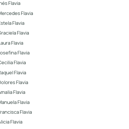
nés Flavia
Mercedes Flavia
stela Flavia
Graciela Flavia
Laura Flavia
Josefina Flavia
ecilia Flavia
Raquel Flavia
Dolores Flavia
Amalia Flavia
Manuela Flavia
Francisca Flavia
licia Flavia