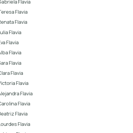
Gabriela Flavia
Teresa Flavia
Renata Flavia
ulia Flavia
va Flavia
Alba Flavia
Sara Flavia
lara Flavia
ictoria Flavia
Alejandra Flavia
Carolina Flavia
Beatriz Flavia
Lourdes Flavia