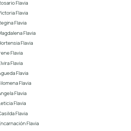
Rosario Flavia
ictoria Flavia
Regina Flavia
Magdalena Flavia
Hortensia Flavia
rene Flavia
lvira Flavia
Águeda Flavia
Filomena Flavia
Ángela Flavia
eticia Flavia
Casilda Flavia
Encarnación Flavia