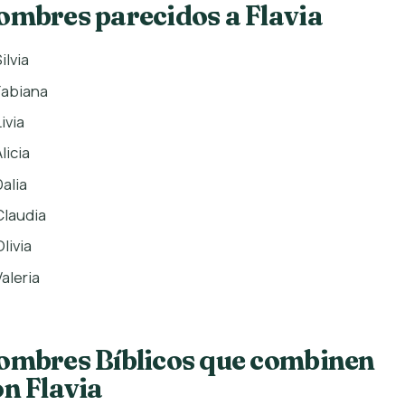
ombres parecidos a Flavia
ilvia
Fabiana
ivia
licia
Dalia
Claudia
livia
Valeria
ombres Bíblicos que combinen
on Flavia