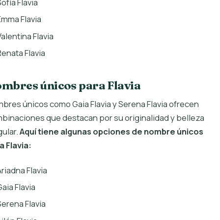
ofía Flavia
Emma Flavia
Valentina Flavia
Renata Flavia
mbres únicos para Flavia
bres únicos como Gaia Flavia y Serena Flavia ofrecen
binaciones que destacan por su originalidad y belleza
gular.
Aquí tiene algunas opciones de nombre únicos
a Flavia:
Ariadna Flavia
Gaia Flavia
Serena Flavia