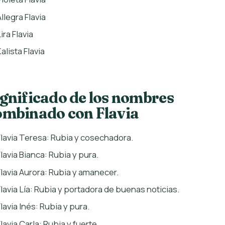
llegra Flavia
ira Flavia
alista Flavia
ignificado de los nombres
ombinado con Flavia
Flavia Teresa: Rubia y cosechadora.
Flavia Bianca: Rubia y pura.
Flavia Aurora: Rubia y amanecer.
Flavia Lía: Rubia y portadora de buenas noticias.
Flavia Inés: Rubia y pura.
lavia Carla: Rubia y fuerte.