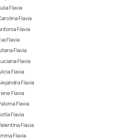
ulia Flavia
Carolina Flavia
Antonia Flavia
va Flavia
Aitana Flavia
Luciana Flavia
licia Flavia
Alejandra Flavia
rene Flavia
Paloma Flavia
ofía Flavia
Valentina Flavia
Emma Flavia