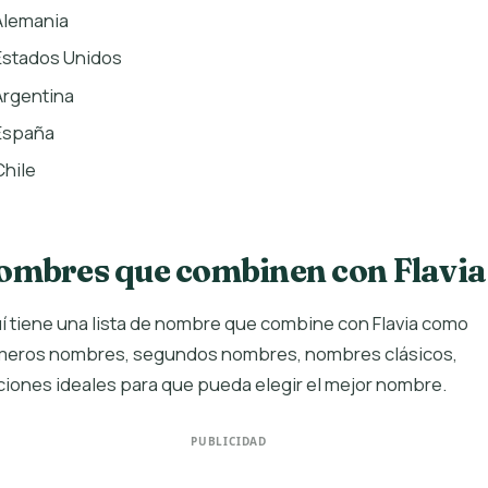
Alemania
Estados Unidos
Argentina
España
Chile
ombres que combinen con Flavia
í tiene una lista de nombre que combine con Flavia como
meros nombres, segundos nombres, nombres clásicos,
iones ideales para que pueda elegir el mejor nombre.
PUBLICIDAD