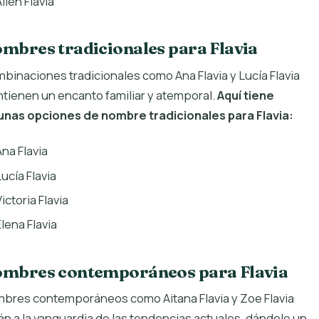
ilén Flavia
mbres tradicionales para Flavia
binaciones tradicionales como Ana Flavia y Lucía Flavia
tienen un encanto familiar y atemporal.
Aquí tiene
unas opciones de nombre tradicionales para Flavia:
Ana Flavia
Lucía Flavia
ictoria Flavia
Elena Flavia
mbres contemporáneos para Flavia
bres contemporáneos como Aitana Flavia y Zoe Flavia
án a la vanguardia de las tendencias actuales, dándole un