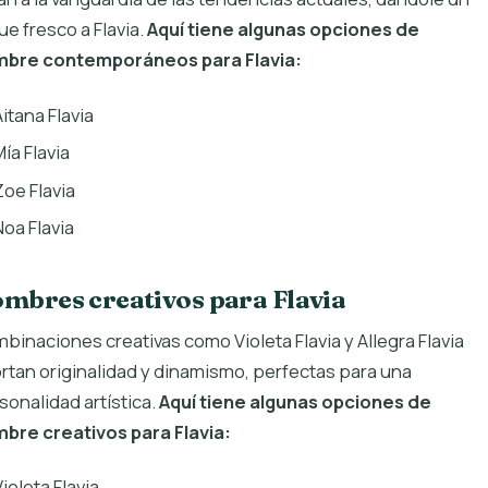
ue fresco a Flavia.
Aquí tiene algunas opciones de
bre contemporáneos para Flavia:
Aitana Flavia
ía Flavia
Zoe Flavia
Noa Flavia
mbres creativos para Flavia
binaciones creativas como Violeta Flavia y Allegra Flavia
rtan originalidad y dinamismo, perfectas para una
sonalidad artística.
Aquí tiene algunas opciones de
bre creativos para Flavia:
ioleta Flavia