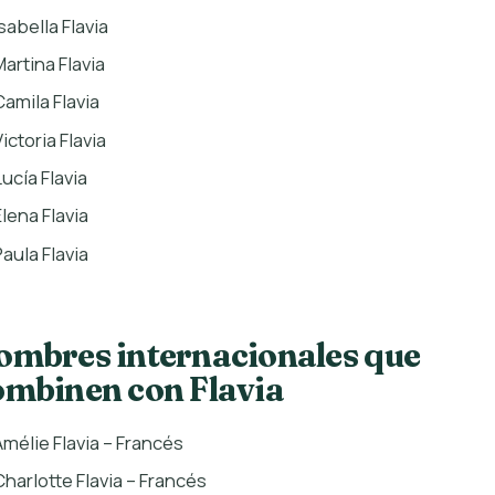
sabella Flavia
Martina Flavia
Camila Flavia
ictoria Flavia
Lucía Flavia
Elena Flavia
Paula Flavia
ombres internacionales que
ombinen con Flavia
Amélie Flavia – Francés
Charlotte Flavia – Francés