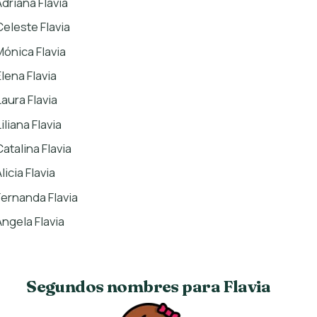
Adriana Flavia
Celeste Flavia
Mónica Flavia
Elena Flavia
Laura Flavia
iliana Flavia
Catalina Flavia
licia Flavia
Fernanda Flavia
Ángela Flavia
Segundos nombres para Flavia