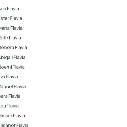
Ana Flavia
ster Flavia
María Flavia
Ruth Flavia
Débora Flavia
bigail Flavia
Noemí Flavia
va Flavia
Raquel Flavia
Sara Flavia
Lea Flavia
Miriam Flavia
Elisabet Flavia