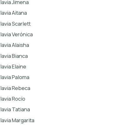
Flavia Jimena
Flavia Aitana
lavia Scarlett
Flavia Verónica
Flavia Alaisha
Flavia Bianca
lavia Elaine
Flavia Paloma
Flavia Rebeca
Flavia Rocío
Flavia Tatiana
Flavia Margarita