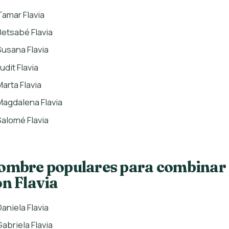
Tamar Flavia
Betsabé Flavia
Susana Flavia
udit Flavia
Marta Flavia
Magdalena Flavia
Salomé Flavia
ombre populares para combinar
on Flavia
Daniela Flavia
Gabriela Flavia