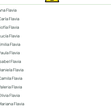
Ana Flavia
arla Flavia
ofía Flavia
Lucía Flavia
milia Flavia
Paula Flavia
sabel Flavia
Daniela Flavia
Camila Flavia
aleria Flavia
livia Flavia
Mariana Flavia