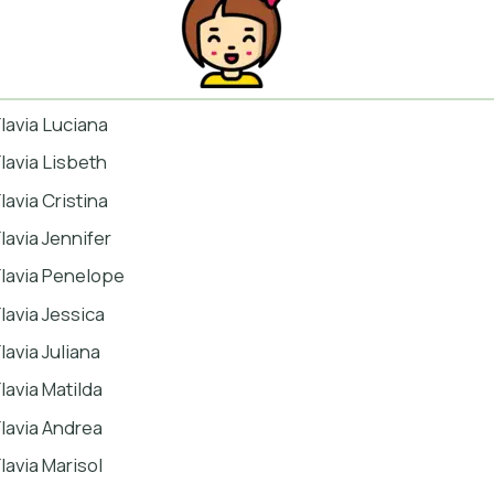
Flavia Luciana
Flavia Lisbeth
lavia Cristina
Flavia Jennifer
Flavia Penelope
Flavia Jessica
lavia Juliana
Flavia Matilda
Flavia Andrea
Flavia Marisol