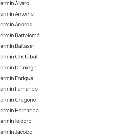
Fermín Álvaro
Fermín Antonio
Fermín Andrés
Fermín Bartolomé
Fermín Baltasar
Fermín Cristóbal
Fermín Domingo
Fermín Enrique
Fermín Fernando
Fermín Gregorio
Fermín Hernando
Fermín Isidoro
Fermín Jacobo