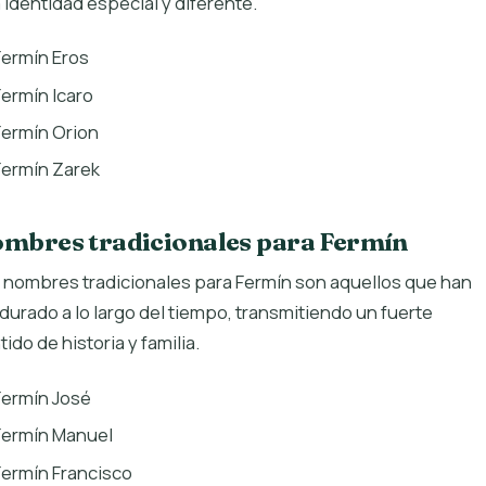
 identidad especial y diferente.
Fermín Eros
Fermín Icaro
Fermín Orion
Fermín Zarek
mbres tradicionales para Fermín
 nombres tradicionales para Fermín son aquellos que han
durado a lo largo del tiempo, transmitiendo un fuerte
tido de historia y familia.
Fermín José
Fermín Manuel
Fermín Francisco