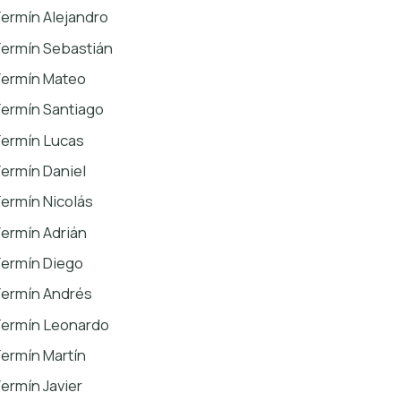
Fermín Alejandro
Fermín Sebastián
Fermín Mateo
Fermín Santiago
Fermín Lucas
Fermín Daniel
Fermín Nicolás
Fermín Adrián
Fermín Diego
Fermín Andrés
Fermín Leonardo
Fermín Martín
Fermín Javier