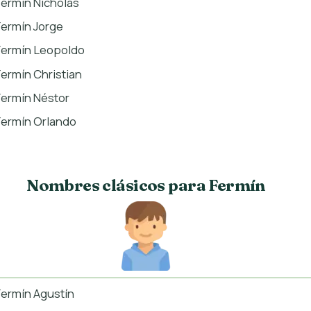
Fermín Nicholas
Fermín Jorge
Fermín Leopoldo
Fermín Christian
Fermín Néstor
Fermín Orlando
Nombres clásicos para Fermín
Fermín Agustín