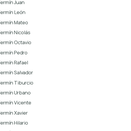
Fermín Juan
Fermín León
Fermín Mateo
Fermín Nicolás
Fermín Octavio
Fermín Pedro
Fermín Rafael
Fermín Salvador
Fermín Tiburcio
Fermín Urbano
Fermín Vicente
Fermín Xavier
Fermín Hilario