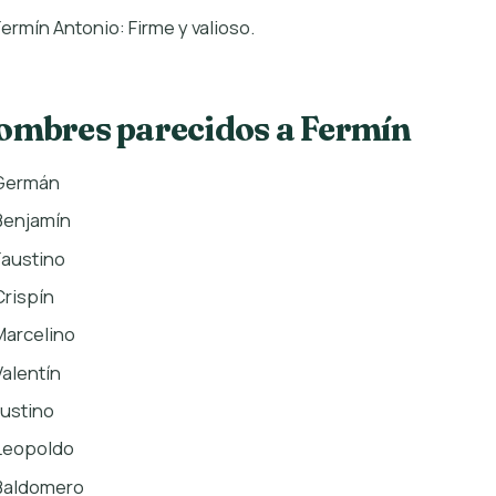
Fermín Antonio: Firme y valioso.
ombres parecidos a Fermín
Germán
Benjamín
Faustino
Crispín
Marcelino
Valentín
Justino
Leopoldo
Baldomero