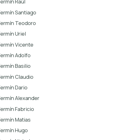
Fermín Raúl
Fermín Santiago
Fermín Teodoro
Fermín Uriel
Fermín Vicente
Fermín Adolfo
Fermín Basilio
Fermín Claudio
Fermín Dario
Fermín Alexander
Fermín Fabricio
Fermín Matias
Fermín Hugo