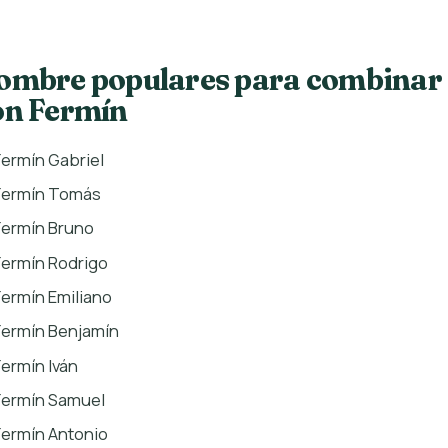
ombre populares para combinar
on Fermín
Fermín Gabriel
Fermín Tomás
Fermín Bruno
Fermín Rodrigo
Fermín Emiliano
Fermín Benjamín
Fermín Iván
Fermín Samuel
Fermín Antonio