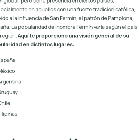
el global, pero tiene presencia en ciertos países,
ecialmente en aquellos con una fuerte tradición católica,
ido a la influencia de San Fermín, el patrón de Pamplona,
aña. La popularidad del nombre Fermín varía según el país
a región.
Aquí te proporciono una visión general de su
ularidad en distintos lugares:
España
México
Argentina
Uruguay
Chile
ilipinas