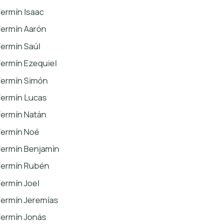
Fermín Isaac
Fermín Aarón
Fermín Saúl
Fermín Ezequiel
Fermín Simón
Fermín Lucas
Fermín Natán
Fermín Noé
Fermín Benjamín
Fermín Rubén
Fermín Joel
Fermín Jeremías
Fermín Jonás