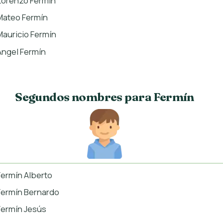
Lorenzo Fermín
Mateo Fermín
Mauricio Fermín
Ángel Fermín
Segundos nombres para Fermín
Fermín Alberto
Fermín Bernardo
Fermín Jesús