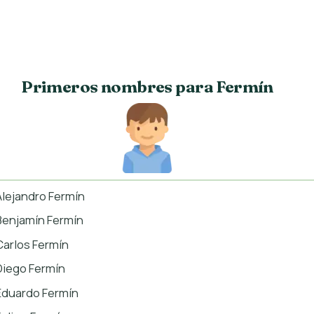
Primeros nombres para Fermín
Alejandro Fermín
Benjamín Fermín
Carlos Fermín
Diego Fermín
Eduardo Fermín