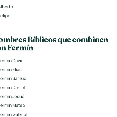
Alberto
Felipe
ombres Bíblicos que combinen
on Fermín
Fermín David
Fermín Elías
Fermín Samuel
Fermín Daniel
Fermín Josué
Fermín Mateo
Fermín Gabriel