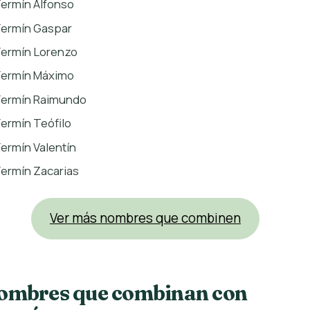
Fermín Alfonso
Fermín Gaspar
Fermín Lorenzo
Fermín Máximo
Fermín Raimundo
Fermín Teófilo
Fermín Valentín
Fermín Zacarias
Ver más nombres que combinen
ombres que combinan con