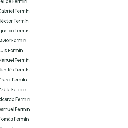
Felipe Fermín
Gabriel Fermín
Héctor Fermín
Ignacio Fermín
Javier Fermín
Luis Fermín
Manuel Fermín
Nicolás Fermín
Óscar Fermín
Pablo Fermín
Ricardo Fermín
Samuel Fermín
Tomás Fermín