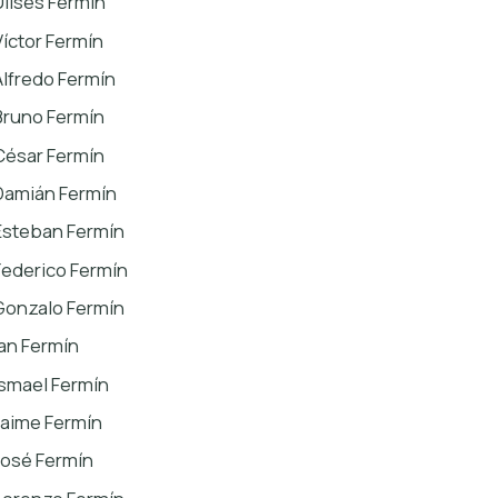
Ulises Fermín
Víctor Fermín
Alfredo Fermín
Bruno Fermín
César Fermín
Damián Fermín
Esteban Fermín
Federico Fermín
Gonzalo Fermín
Ian Fermín
Ismael Fermín
Jaime Fermín
José Fermín