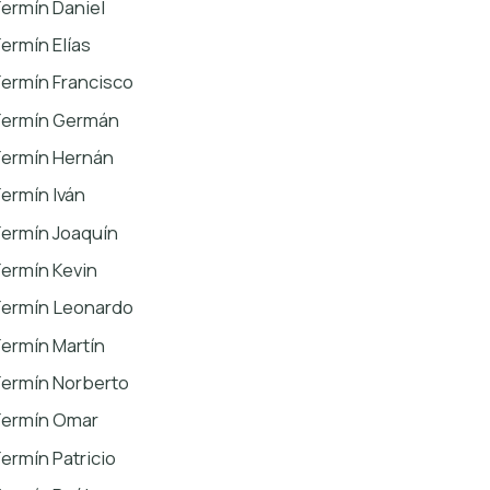
Fermín Daniel
Fermín Elías
Fermín Francisco
Fermín Germán
Fermín Hernán
Fermín Iván
Fermín Joaquín
Fermín Kevin
Fermín Leonardo
Fermín Martín
Fermín Norberto
Fermín Omar
Fermín Patricio