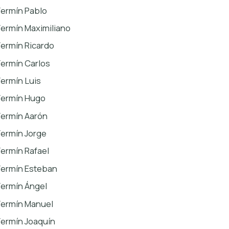
Fermín Pablo
Fermín Maximiliano
Fermín Ricardo
Fermín Carlos
Fermín Luis
Fermín Hugo
Fermín Aarón
Fermín Jorge
Fermín Rafael
Fermín Esteban
Fermín Ángel
Fermín Manuel
Fermín Joaquín