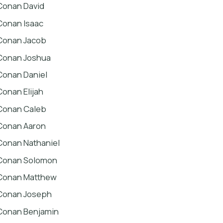
Conan David
Conan Isaac
Conan Jacob
Conan Joshua
Conan Daniel
Conan Elijah
Conan Caleb
Conan Aaron
Conan Nathaniel
Conan Solomon
Conan Matthew
Conan Joseph
Conan Benjamin