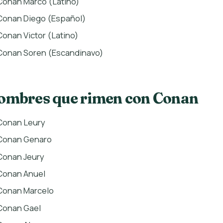
Conan Marco (Latino)
Conan Diego (Español)
Conan Victor (Latino)
Conan Soren (Escandinavo)
ombres que rimen con Conan
Conan Leury
Conan Genaro
Conan Jeury
Conan Anuel
Conan Marcelo
Conan Gael