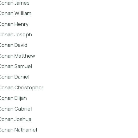
Conan James
Conan William
Conan Henry
Conan Joseph
Conan David
Conan Matthew
Conan Samuel
Conan Daniel
Conan Christopher
Conan Elijah
Conan Gabriel
Conan Joshua
Conan Nathaniel