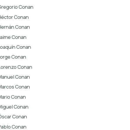
Gregorio Conan
Héctor Conan
Hernán Conan
Jaime Conan
Joaquín Conan
Jorge Conan
Lorenzo Conan
Manuel Conan
Marcos Conan
Mario Conan
Miguel Conan
Óscar Conan
Pablo Conan