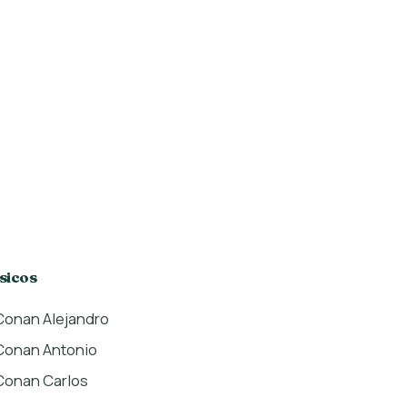
sicos
Conan Alejandro
Conan Antonio
Conan Carlos