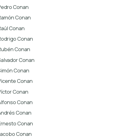
Pedro Conan
Ramón Conan
Raúl Conan
Rodrigo Conan
Rubén Conan
Salvador Conan
Simón Conan
Vicente Conan
Víctor Conan
Alfonso Conan
Andrés Conan
Ernesto Conan
Jacobo Conan