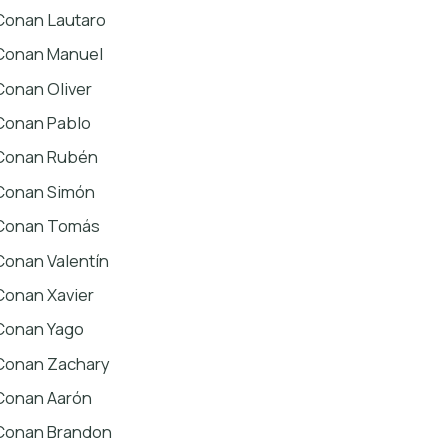
Conan Lautaro
Conan Manuel
Conan Oliver
Conan Pablo
Conan Rubén
Conan Simón
Conan Tomás
Conan Valentín
Conan Xavier
Conan Yago
Conan Zachary
Conan Aarón
Conan Brandon