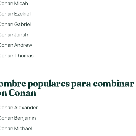
Conan Micah
Conan Ezekiel
Conan Gabriel
Conan Jonah
Conan Andrew
Conan Thomas
ombre populares para combinar
on Conan
Conan Alexander
Conan Benjamin
Conan Michael