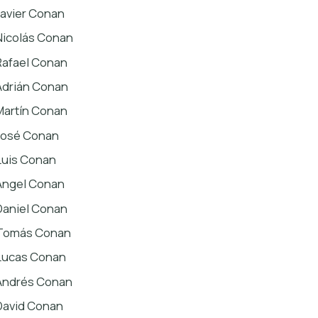
Javier Conan
Nicolás Conan
Rafael Conan
Adrián Conan
Martín Conan
José Conan
Luis Conan
Ángel Conan
Daniel Conan
Tomás Conan
Lucas Conan
Andrés Conan
David Conan