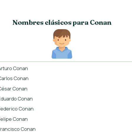
Nombres clásicos para Conan
Arturo Conan
Carlos Conan
César Conan
Eduardo Conan
Federico Conan
Felipe Conan
Francisco Conan