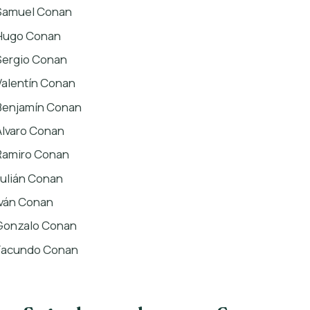
Samuel Conan
Hugo Conan
Sergio Conan
Valentín Conan
Benjamín Conan
Álvaro Conan
Ramiro Conan
Julián Conan
Iván Conan
Gonzalo Conan
Facundo Conan