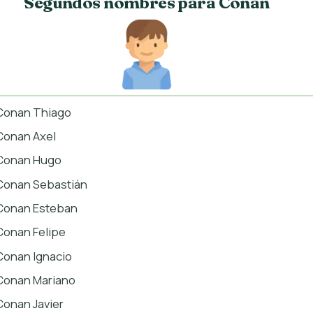
Segundos nombres para Conan
Conan Thiago
Conan Axel
Conan Hugo
Conan Sebastián
Conan Esteban
Conan Felipe
Conan Ignacio
Conan Mariano
Conan Javier