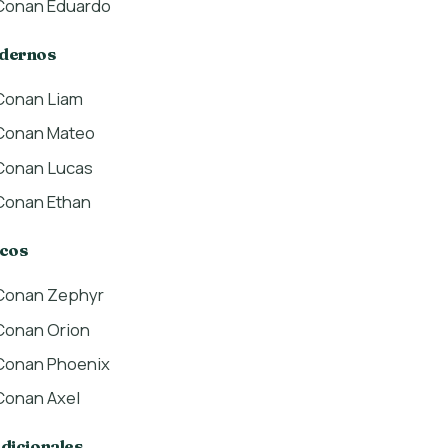
Conan Eduardo
dernos
Conan Liam
Conan Mateo
Conan Lucas
Conan Ethan
cos
Conan Zephyr
Conan Orion
Conan Phoenix
Conan Axel
dicionales