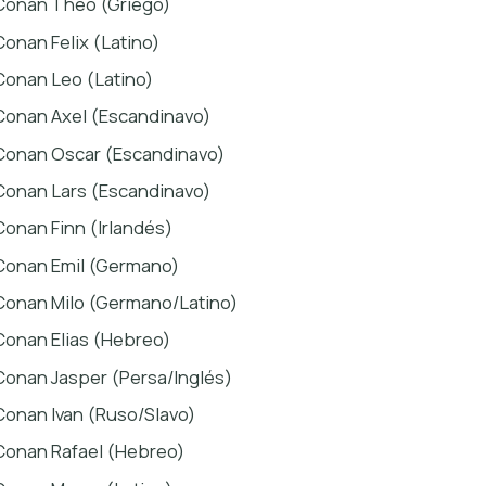
Conan Theo (Griego)
Conan Felix (Latino)
Conan Leo (Latino)
Conan Axel (Escandinavo)
Conan Oscar (Escandinavo)
Conan Lars (Escandinavo)
Conan Finn (Irlandés)
Conan Emil (Germano)
Conan Milo (Germano/Latino)
Conan Elias (Hebreo)
Conan Jasper (Persa/Inglés)
Conan Ivan (Ruso/Slavo)
Conan Rafael (Hebreo)