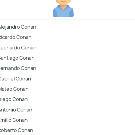
Alejandro Conan
Ricardo Conan
Leonardo Conan
Santiago Conan
Fernando Conan
Gabriel Conan
Mateo Conan
Diego Conan
Antonio Conan
Emilio Conan
Roberto Conan