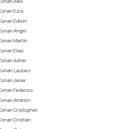
Conan Alex
Conan Ezra
Conan Edwin
Conan Angel
Conan Martin
Conan Elias
Conan Asher
Conan Lautaro
Conan Javier
Conan Federico
Conan Ambiori
Conan Cristopher
Conan Cristian