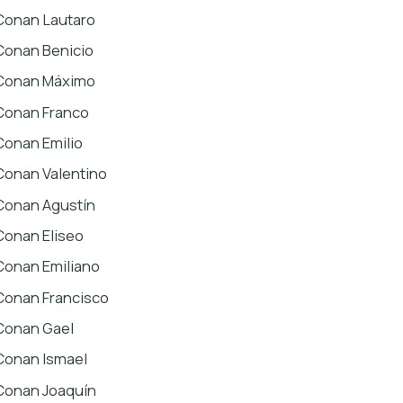
Conan Lautaro
Conan Benicio
Conan Máximo
Conan Franco
Conan Emilio
Conan Valentino
Conan Agustín
Conan Eliseo
Conan Emiliano
Conan Francisco
Conan Gael
Conan Ismael
Conan Joaquín