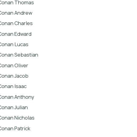
Conan Thomas
Conan Andrew
Conan Charles
Conan Edward
Conan Lucas
Conan Sebastian
Conan Oliver
Conan Jacob
Conan Isaac
Conan Anthony
Conan Julian
Conan Nicholas
Conan Patrick