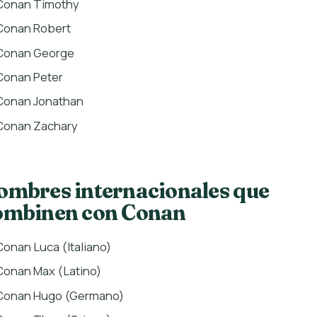
Conan Timothy
Conan Robert
Conan George
Conan Peter
Conan Jonathan
Conan Zachary
ombres internacionales que
ombinen con Conan
Conan Luca (Italiano)
Conan Max (Latino)
Conan Hugo (Germano)