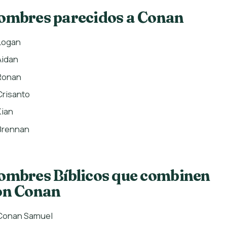
ombres parecidos a Conan
Logan
Aidan
Ronan
Crisanto
Kian
Brennan
ombres Bíblicos que combinen
on Conan
Conan Samuel