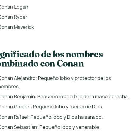
Conan Logan
Conan Ryder
Conan Maverick
ignificado de los nombres
ombinado con Conan
Conan Alejandro: Pequeño lobo y protector de los
hombres.
Conan Benjamín: Pequeño lobo e hijo de la mano derecha.
Conan Gabriel: Pequeño lobo y fuerza de Dios.
Conan Rafael: Pequeño lobo y Dios ha sanado.
Conan Sebastián: Pequeño lobo y venerable.