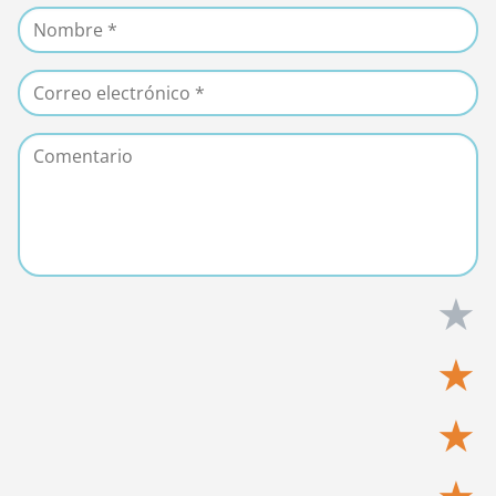
★
★
★
★