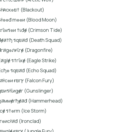
βłคcк๏ย† (Blackout)
βł๏๏đ m๏๏и (Blood Moon)
cгΐмร๏и †เđɇ (Crimson Tide)
đɇส†ђ รqยสđ (Death Squad)
đгสg๏ภғΐгɇ (Dragonfire)
Ɇสglɇ ร†гΐкɇ (Eagle Strike)
Ɇcђ๏ รqยสđ (Echo Squad)
ғสłc๏и ғยгץ (Falcon Fury)
gยиรłΐиgɇг (Gunslinger)
ђสммɇгђɇสđ (Hammerhead)
เcɇ ร†๏rm (Ice Storm)
เг๏иcłสđ (Ironclad)
נยиglɇ ғยгץ (Jungle Fury)