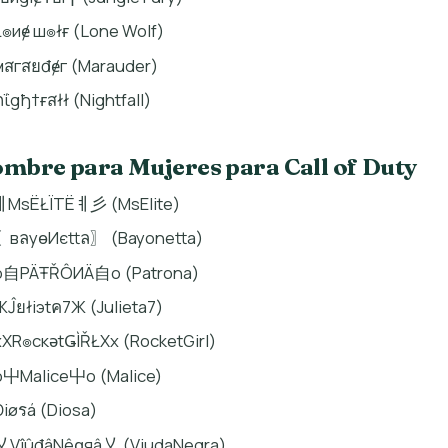
Ł๏иɇ ш๏łғ (Lone Wolf)
мสгสยđɇг (Marauder)
ภΐgђ†ғสłł (Nightfall)
mbre para Mujeres para Call of Duty
ￋMsËŁÏTËￋ彡 (MsElite)
〖вลyѳИєttล〗 (Bayonetta)
o自PÄŦŘÔИÄ自o (Patrona)
ЖĴยłiэtค7Ж (Julieta7)
xXR๏cкǝtǤÌŘŁXx (RocketGirl)
o屮Malice屮o (Malice)
Điøรá (Diosa)
乂VîûđâNêǥяâ乂 (ViudaNegra)