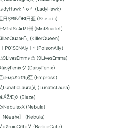
ŁลđyĦลwk＾o＾ (LadyHawk)
亜日ŞĦIŇÔBI日亜 (Shinobi)
卌M1stSc4rl3t卌 (MistScarlet)
ҜillэяQuээи乁 (KillerQueen)
￫＋P01S0NAly＋￩ (PoisonAlly)
凸9LivǝsEmmค凸 (9LivesEmma)
DลisÿFєnixツ (DaisyFenix)
亞џEмpภeรรџ亞 (Empress)
乂LunaticLaura乂 (LunaticLaura)
BŁǺŽÆ彡 (Blaze)
XxNébulaxX (Nebula)
〖Néвยłค〗 (Nebula)
乂вคrвiєCยtє乂 (BarbieCute)