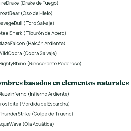
FireDrake (Drake de Fuego)
FrostBear (Oso de Hielo)
SavageBull (Toro Salvaje)
SteelShark (Tiburón de Acero)
BlazeFalcon (Halcón Ardiente)
WildCobra (Cobra Salvaje)
MightyRhino (Rinoceronte Poderoso)
mbres basados en elementos naturales
BlazeInferno (Infierno Ardiente)
Frostbite (Mordida de Escarcha)
ThunderStrike (Golpe de Trueno)
AquaWave (Ola Acuática)