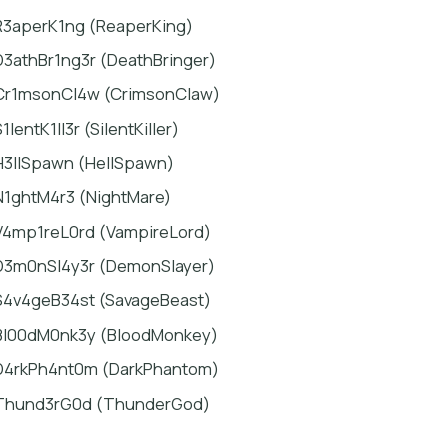
R3aperK1ng (ReaperKing)
D3athBr1ng3r (DeathBringer)
Cr1msonCl4w (CrimsonClaw)
1lentK1ll3r (SilentKiller)
H3llSpawn (HellSpawn)
N1ghtM4r3 (NightMare)
V4mp1reL0rd (VampireLord)
D3m0nSl4y3r (DemonSlayer)
S4v4geB34st (SavageBeast)
Bl00dM0nk3y (BloodMonkey)
D4rkPh4nt0m (DarkPhantom)
Thund3rG0d (ThunderGod)