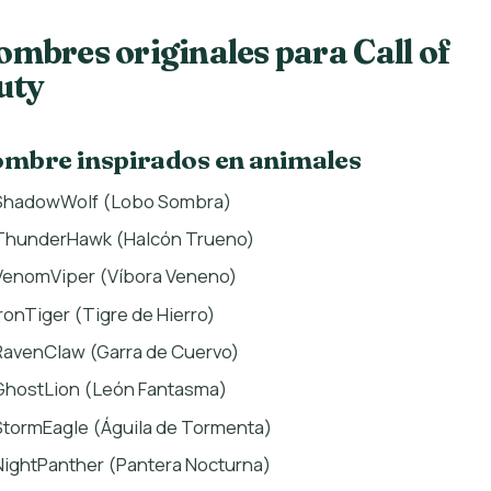
ombres originales para Call of
uty
mbre inspirados en animales
ShadowWolf (Lobo Sombra)
ThunderHawk (Halcón Trueno)
VenomViper (Víbora Veneno)
IronTiger (Tigre de Hierro)
RavenClaw (Garra de Cuervo)
GhostLion (León Fantasma)
StormEagle (Águila de Tormenta)
NightPanther (Pantera Nocturna)