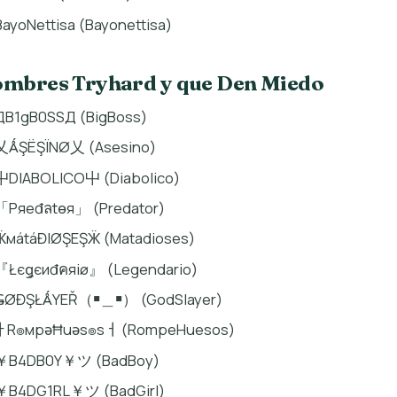
BayoNettisa (Bayonettisa)
mbres Tryhard y que Den Miedo
ДB1gB0SSД (BigBoss)
乂ǺŞËŞÏNØ乂 (Asesino)
屮DIABOLICO屮 (Diabolico)
「Pяeđลtѳя」 (Predator)
ӜмátáĐIØŞEŞӜ (Matadioses)
『Łєǥєиđคяiø』 (Legendario)
ǤØĐŞŁǺYEŘ（￭＿￭） (GodSlayer)
ￂR๏мpǝĦuǝs๏sￆ (RompeHuesos)
￥B4DB0Y￥ツ (BadBoy)
￥B4DG1RL￥ツ (BadGirl)