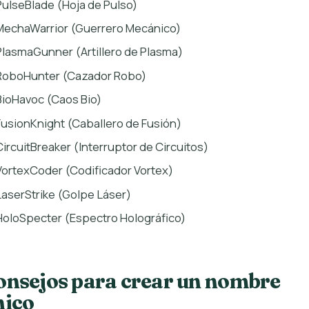
PulseBlade (Hoja de Pulso)
MechaWarrior (Guerrero Mecánico)
PlasmaGunner (Artillero de Plasma)
RoboHunter (Cazador Robo)
BioHavoc (Caos Bio)
FusionKnight (Caballero de Fusión)
CircuitBreaker (Interruptor de Circuitos)
VortexCoder (Codificador Vortex)
LaserStrike (Golpe Láser)
HoloSpecter (Espectro Holográfico)
onsejos para crear un nombre
nico