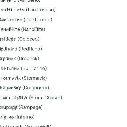
Ł๏rđŦยri๏ร๏ (LordFurioso)
Đ๏иtΐr๏†ɇ๏ (DonTiroteo)
иสи๏Ɇłΐ†ɇ (NanoElite)
g๏łđcɇ๏ (Goldceo)
Яɇđhสиd (RedHand)
Đrɇđи๏к (Drednok)
вยłłt๏riи๏ (BullTorino)
ร†๏rmสvΐк (Stormavik)
đrสg๏иรкץ (Dragonsky)
ร†๏rm cђสรɇr (Storm Chaser)
гสмpสgɇ (Rampage)
ΐиfɇги๏ (Inferno)
สгc†ΐc ш๏łғ (Arctic Wolf)