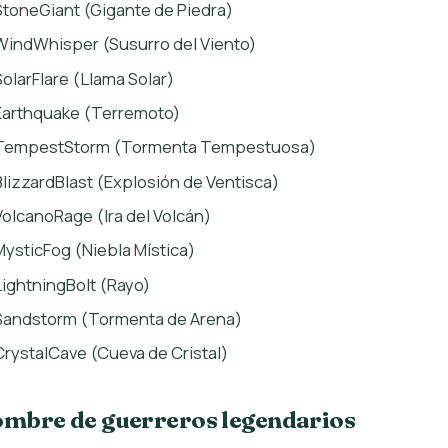
StoneGiant (Gigante de Piedra)
WindWhisper (Susurro del Viento)
SolarFlare (Llama Solar)
Earthquake (Terremoto)
TempestStorm (Tormenta Tempestuosa)
BlizzardBlast (Explosión de Ventisca)
VolcanoRage (Ira del Volcán)
MysticFog (Niebla Mística)
LightningBolt (Rayo)
Sandstorm (Tormenta de Arena)
CrystalCave (Cueva de Cristal)
mbre de guerreros legendarios