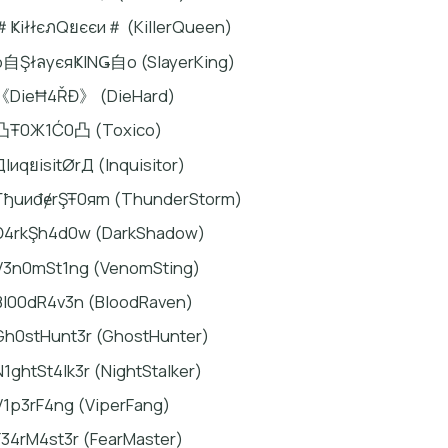
＃ҜiłłєภQยєєи＃ (KillerQueen)
o自ŞłลyєяҜINǤ自o (SlayerKing)
《DieĦ4ŘĐ》 (DieHard)
凸Ŧ0Ж1Ć0凸 (Toxico)
ДIиqยisitØrД (Inquisitor)
ƬђuиđɇrŞŦ0яm (ThunderStorm)
Đ4rkŞh4d0w (DarkShadow)
V3n0mSt1ng (VenomSting)
Bl00dR4v3n (BloodRaven)
Gh0stHunt3r (GhostHunter)
N1ghtSt4lk3r (NightStalker)
V1p3rF4ng (ViperFang)
F34rM4st3r (FearMaster)