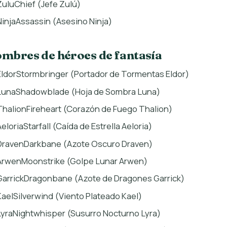
ZuluChief (Jefe Zulú)
NinjaAssassin (Asesino Ninja)
mbres de héroes de fantasía
EldorStormbringer (Portador de Tormentas Eldor)
LunaShadowblade (Hoja de Sombra Luna)
ThalionFireheart (Corazón de Fuego Thalion)
AeloriaStarfall (Caída de Estrella Aeloria)
DravenDarkbane (Azote Oscuro Draven)
ArwenMoonstrike (Golpe Lunar Arwen)
GarrickDragonbane (Azote de Dragones Garrick)
KaelSilverwind (Viento Plateado Kael)
LyraNightwhisper (Susurro Nocturno Lyra)