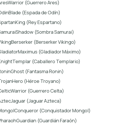
AresWarrior (Guerrero Ares)
OdinBlade (Espada de Odín)
SpartanKing (Rey Espartano)
SamuraiShadow (Sombra Samurai)
VikingBerserker (Berserker Vikingo)
GladiatorMaximus (Gladiador Máximo)
KnightTemplar (Caballero Templario)
RoninGhost (Fantasma Ronin)
TrojanHero (Héroe Troyano)
CelticWarrior (Guerrero Celta)
AztecJaguar (Jaguar Azteca)
MongolConqueror (Conquistador Mongol)
PharaohGuardian (Guardián Faraón)