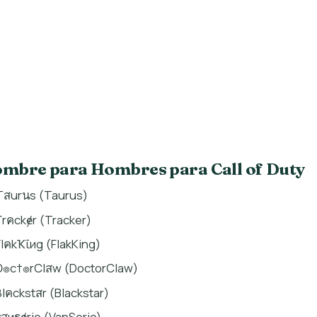
mbre para Hombres para Call of Duty
Tสurนs (Taurus)
Ƭrคckɇr (Tracker)
FlคkҠΐиg (FlakKing)
Đ๏c†๏rClสw (DoctorClaw)
βlคckstสr (Blackstar)
vสиรɇrio (VanSerio)