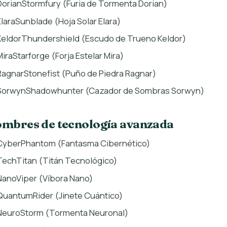
DorianStormfury (Furia de Tormenta Dorian)
ElaraSunblade (Hoja Solar Elara)
KeldorThundershield (Escudo de Trueno Keldor)
MiraStarforge (Forja Estelar Mira)
RagnarStonefist (Puño de Piedra Ragnar)
SorwynShadowhunter (Cazador de Sombras Sorwyn)
mbres de tecnología avanzada
CyberPhantom (Fantasma Cibernético)
TechTitan (Titán Tecnológico)
NanoViper (Víbora Nano)
QuantumRider (Jinete Cuántico)
NeuroStorm (Tormenta Neuronal)