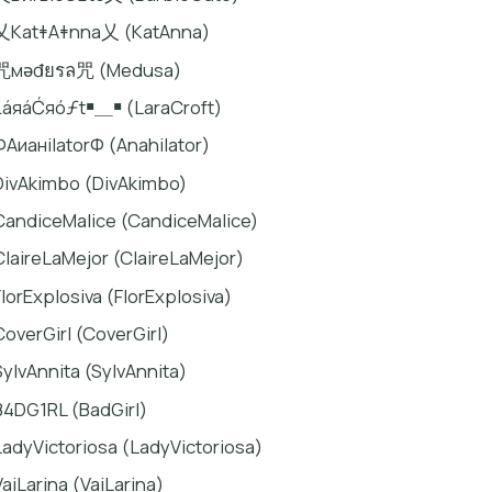
乂KatǂAǂnna乂 (KatAnna)
咒мǝđยรล咒 (Medusa)
ŁáяáĆяóƒt￭＿￭ (LaraCroft)
ФAиaнilatorФ (Anahilator)
DivAkimbo (DivAkimbo)
CandiceMalice (CandiceMalice)
ClaireLaMejor (ClaireLaMejor)
FlorExplosiva (FlorExplosiva)
CoverGirl (CoverGirl)
SylvAnnita (SylvAnnita)
B4DG1RL (BadGirl)
LadyVictoriosa (LadyVictoriosa)
VaiLarina (VaiLarina)