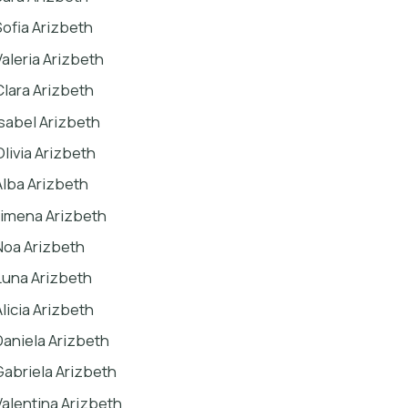
Sofia Arizbeth
Valeria Arizbeth
Clara Arizbeth
Isabel Arizbeth
Olivia Arizbeth
Alba Arizbeth
Jimena Arizbeth
Noa Arizbeth
Luna Arizbeth
Alicia Arizbeth
Daniela Arizbeth
Gabriela Arizbeth
Valentina Arizbeth