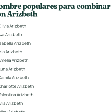
ombre populares para combinar
on Arizbeth
Olivia Arizbeth
Ava Arizbeth
Isabella Arizbeth
Mia Arizbeth
Amelia Arizbeth
Luna Arizbeth
Camila Arizbeth
Charlotte Arizbeth
Valentina Arizbeth
Aria Arizbeth
Riley Arizbeth