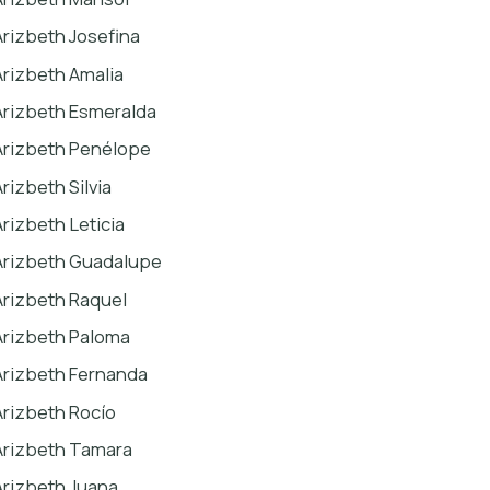
Arizbeth Josefina
Arizbeth Amalia
Arizbeth Esmeralda
Arizbeth Penélope
Arizbeth Silvia
Arizbeth Leticia
Arizbeth Guadalupe
Arizbeth Raquel
Arizbeth Paloma
Arizbeth Fernanda
Arizbeth Rocío
Arizbeth Tamara
Arizbeth Juana