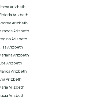
Emma Arizbeth
Victoria Arizbeth
Andrea Arizbeth
Miranda Arizbeth
Regina Arizbeth
Elisa Arizbeth
Mariana Arizbeth
Zoe Arizbeth
Blanca Arizbeth
Ana Arizbeth
María Arizbeth
Lucia Arizbeth