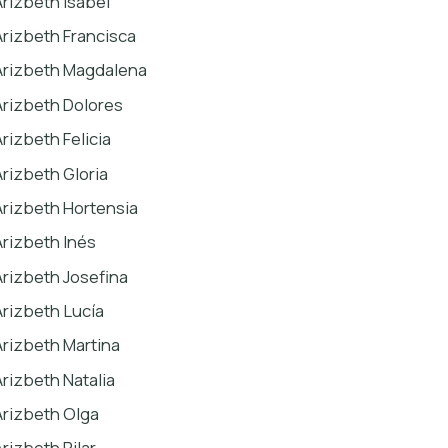
Arizbeth Isabel
Arizbeth Francisca
Arizbeth Magdalena
Arizbeth Dolores
Arizbeth Felicia
Arizbeth Gloria
Arizbeth Hortensia
Arizbeth Inés
Arizbeth Josefina
Arizbeth Lucía
Arizbeth Martina
Arizbeth Natalia
Arizbeth Olga
Arizbeth Pilar