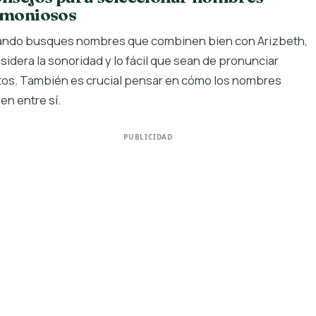
moniosos
ndo busques nombres que combinen bien con Arizbeth,
sidera la sonoridad y lo fácil que sean de pronunciar
tos. También es crucial pensar en cómo los nombres
yen entre sí.
PUBLICIDAD