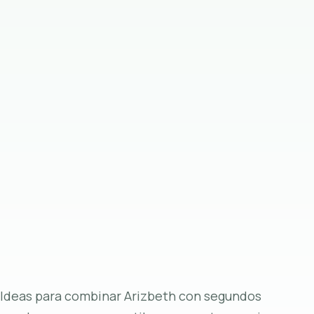
Ideas para combinar Arizbeth con segundos