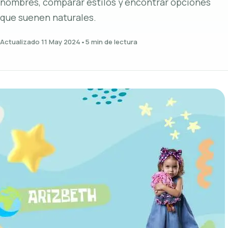
nombres, comparar estilos y encontrar opciones
que suenen naturales.
Actualizado 11 May 2024
•
5 min de lectura