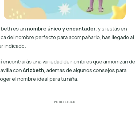
zbeth es un
nombre único y encantador
, y si estás en
ca del nombre perfecto para acompañarlo, has llegado al
ar indicado.
í encontrarás una variedad de nombres que armonizan de
avilla con
Arizbeth
, además de algunos consejos para
oger el nombre ideal para tu niña.
PUBLICIDAD