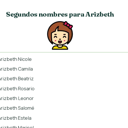
Segundos nombres para Arizbeth
Arizbeth Nicole
Arizbeth Camila
Arizbeth Beatriz
Arizbeth Rosario
Arizbeth Leonor
Arizbeth Salomé
Arizbeth Estela
Arizbeth Marisol