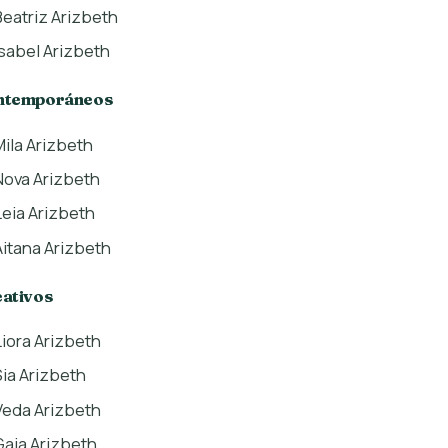
Beatriz Arizbeth
Isabel Arizbeth
ntemporáneos
Mila Arizbeth
Nova Arizbeth
Leia Arizbeth
Aitana Arizbeth
ativos
Liora Arizbeth
Sia Arizbeth
Veda Arizbeth
Gaia Arizbeth