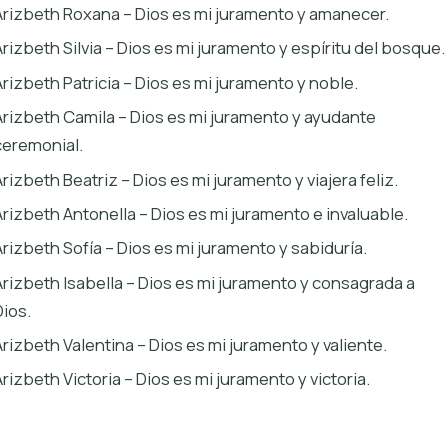
Arizbeth Roxana – Dios es mi juramento y amanecer.
Arizbeth Silvia – Dios es mi juramento y espíritu del bosque.
Arizbeth Patricia – Dios es mi juramento y noble.
Arizbeth Camila – Dios es mi juramento y ayudante
ceremonial.
Arizbeth Beatriz – Dios es mi juramento y viajera feliz.
Arizbeth Antonella – Dios es mi juramento e invaluable.
Arizbeth Sofía – Dios es mi juramento y sabiduría.
Arizbeth Isabella – Dios es mi juramento y consagrada a
Dios.
Arizbeth Valentina – Dios es mi juramento y valiente.
Arizbeth Victoria – Dios es mi juramento y victoria.