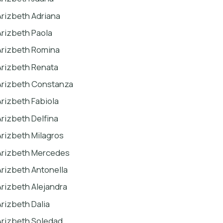
Arizbeth Adriana
Arizbeth Paola
Arizbeth Romina
Arizbeth Renata
Arizbeth Constanza
Arizbeth Fabiola
Arizbeth Delfina
Arizbeth Milagros
Arizbeth Mercedes
Arizbeth Antonella
Arizbeth Alejandra
Arizbeth Dalia
Arizbeth Soledad